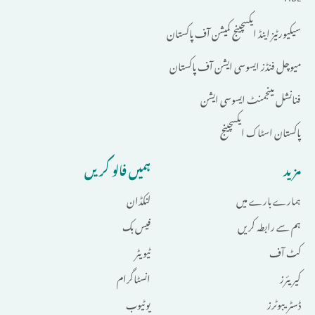
سیکیورٹیز اینڈ ایکسچینج کمیشن آف پاکستان
میوچل فنڈز ایسوسی ایشن آف پاکستان
فنانشل مینجمنٹ ایسوسی ایشن
پاکستان اسٹاک ایکسچینج
مزید
ہمیں فالو کریں
ہمارے بارے میں
لنکڈان
ہم سے رابطہ کریں
فیس بک
کٹ آف
ٹیویٹر
کیریئرز
انسٹاگرام
ڈسٹریبوٹرز
یوٹیوب