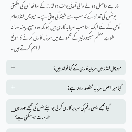
ذریعے حاصل ہونے والی آمدنی یونٹ ہولڈرز کے ساتھ ان کی ملکیتی
یونٹس کی تعداد کے تناسب سے شیئر کی جاتی ہے۔ میوچل فنڈزعام
آدمی کے لیۓ ایک مناسب سرمایہ کاری ہیں کیونکہ وہ وسیع، پیشہ ورانہ
طور پر منظم سیکیورٹیز کے مجموعے میں سرمایہ کاری کرنے کا موقع
فراہم کرتے ہیں۔
میوچل فنڈز میں سرمایہ کاری کے کیا فوائد ہیں؟
کیا میرا اصل سرمایہ محفوظ رہتا ہے؟
کیا مجھے ایسی رقم کی سرمایہ کاری کرنی چاہئے جس کی مجھے جلد ہی
ضرورت ہوسکتی ہے؟