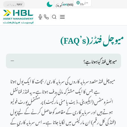
اردو
کیریئرز
روزانہ NAV
AM1
(VlS)
میوچل فنڈز(FAQ’s)
میوچل فنڈ کیاہوتاہے؟
میوچل فنڈ متعدد سرمایہ کاروں کی سرمایہ کاری/ بچت کا ایک پول ہوتا
ہے جس کا ایک مشترکہ مالی ہدف ہوتاہے۔ یہ فنڈز فنانشل
انسٹرومنٹس (ایکیویٹی، ڈیٹ یا منی مارکیٹ) پر مشتمل پورٹ فولیو
ہوتےہیں اور سرمایہ کاری کے مقاصد کوحاصل کرنے کے لیۓ پول
(فنڈ کی کل رقم) ان مارکیٹس میں لگایا جاتا ہے۔ اس سرمایہ کاری کے