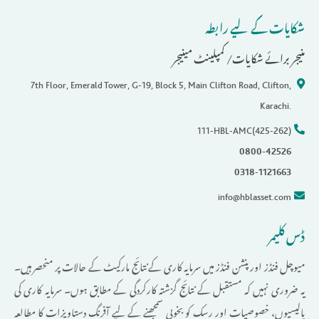
شکایات کے لیے رابطہ
منیجر برائے شکایات/ کمپلینٹ مینیجر
7th Floor, Emerald Tower, G-19, Block 5, Main Clifton Road, Clifton,
Karachi.
111-HBL-AMC(425-262)
0800-42526
0318-1121663
info@hblasset.com
ڈس کلیمر
میوچل فنڈز اور پنشن فنڈز میں سرمایہ کاری کے نتائج مارکیٹ کے حالات پر منحصر ہیں۔
یہ ضروری نہیں کہ مستقبل کے نتائج گزشتہ کارکردگی کے مطابق ہوں۔ سرمایہ کاری کی
پالیسیوں، خصوصیات اور رسک کو بخوبی سمجھنے کے لیے آفرنگ دستاویزات کا مطالعہ