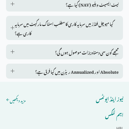
نیٹ ایسیٹ ویلیو (NAV) کیا ہے؟
کیا میوچل فنڈز میں سرمایہ کاری کا مطلب اسٹاک مارکیٹ میں سرمایہ
کاری ہے؟
مجھے کون سی دستاویزات موصول ہوں گی؟
Absolute اور Annualized ریٹرن میں کیا فرق ہے؟
نیوز اینڈ ایونٹس
مزید دیکھیں
اہم لنکس
HBL