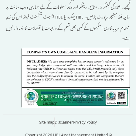
کیجیے۔ فنڈز کی کیٹیگریز، منافع، ریٹنگز اور دیگر معلومات کے لیے ہماری ویب سائٹ پر
حالیہ فنڈ مینیجر رپورٹ پڑھیں۔
بینک، یا
ایسیٹ مینجمنٹ لمیٹڈ اس کی زیرِ
HBL
HBL
انتظام سرمایہ کاری اسکیموں کے کسی بھی قسم کے واجبات یا نقصانات کا ذمہ دار نہیں
ہے۔
Site map
Disclaimer
Privacy Policy
© Copyright 2026 HBL Asset Management Limited.