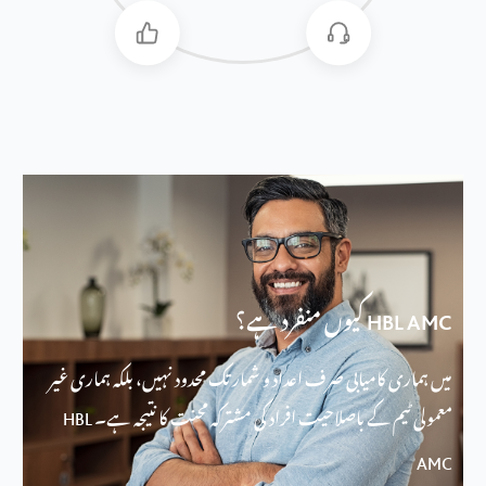
کیوں منفرد ہے؟
HBL AMC
میں ہماری کامیابی صرف اعداد و شمار تک محدود نہیں، بلکہ ہماری غیر
معمولی ٹیم کے باصلاحیت افراد کی مشترکہ محنت کا نتیجہ ہے۔
HBL
AMC