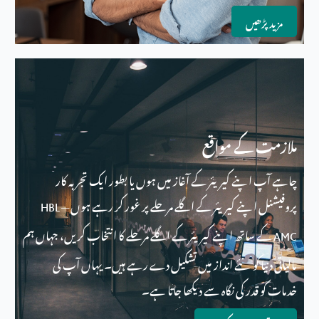
مزید پڑھیں
ملازمت کے مواقع
چاہے آپ اپنے کیریئر کے آغاز میں ہوں یا بطور ایک تجربہ کار
پروفیشنل اپنے کیریئر کے اگلے مرحلے پر غور کر رہے ہوں —
HBL
کے ساتھ اپنے کیریئر کے اگلے مرحلے کا انتخاب کریں، جہاں ہم
AMC
مالیاتی دنیا کو نئے انداز میں تشکیل دے رہے ہیں۔ یہاں آپ کی
خدمات کو قدر کی نگاہ سے دیکھا جاتا ہے۔