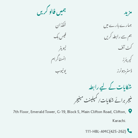
مزید
ہمیں فالو کریں
ہمارے بارے میں
لنکڈان
ہم سے رابطہ کریں
فیس بک
کٹ آف
ٹیویٹر
کیریئرز
انسٹاگرام
ڈسٹریبوٹرز
یوٹیوب
شکایات کے لیے رابطہ
منیجر برائے شکایات/ کمپلینٹ مینیجر
7th Floor, Emerald Tower, G-19, Block 5, Main Clifton Road, Clifton,
Karachi.
111-HBL-AMC(425-262)