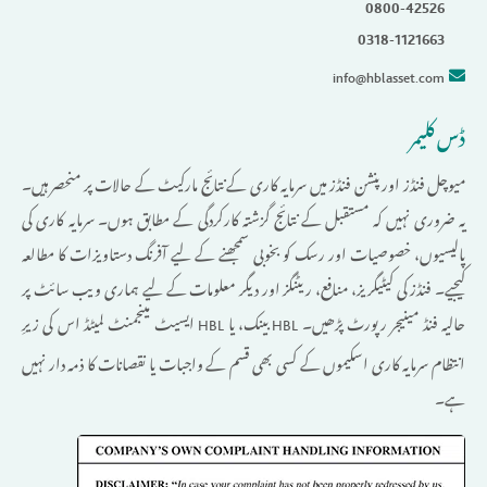
0800-42526
0318-1121663
info@hblasset.com
ڈس کلیمر
میوچل فنڈز اور پنشن فنڈز میں سرمایہ کاری کے نتائج مارکیٹ کے حالات پر منحصر ہیں۔
یہ ضروری نہیں کہ مستقبل کے نتائج گزشتہ کارکردگی کے مطابق ہوں۔ سرمایہ کاری کی
پالیسیوں، خصوصیات اور رسک کو بخوبی سمجھنے کے لیے آفرنگ دستاویزات کا مطالعہ
کیجیے۔ فنڈز کی کیٹیگریز، منافع، ریٹنگز اور دیگر معلومات کے لیے ہماری ویب سائٹ پر
حالیہ فنڈ مینیجر رپورٹ پڑھیں۔
بینک، یا
ایسیٹ مینجمنٹ لمیٹڈ اس کی زیرِ
HBL
HBL
انتظام سرمایہ کاری اسکیموں کے کسی بھی قسم کے واجبات یا نقصانات کا ذمہ دار نہیں
ہے۔