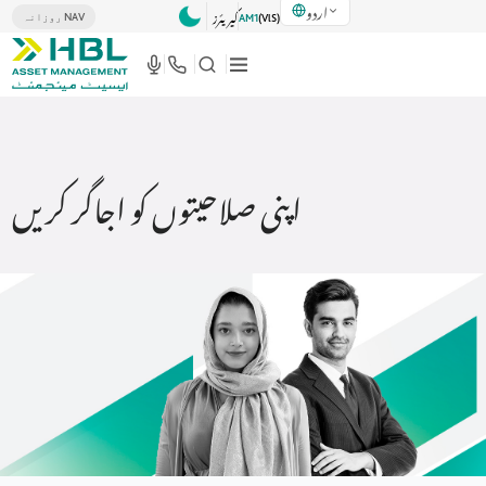
اردو
کیریئرز
روزانہ NAV
AM1
(VlS)
اپنی صلاحیتوں کو اجاگر کریں