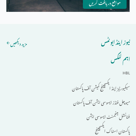
مواقع دریافت کریں
نیوز اینڈ ایونٹس
مزید دیکھیں
اہم لنکس
HBL
سیکیورٹیز اینڈ ایکسچینج کمیشن آف پاکستان
میوچل فنڈز ایسوسی ایشن آف پاکستان
فنانشل مینجمنٹ ایسوسی ایشن
پاکستان اسٹاک ایکسچینج