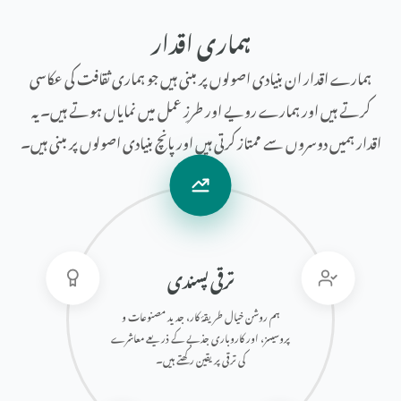
ہماری اقدار
ہمارے اقدار ان بنیادی اصولوں پر مبنی ہیں جو ہماری ثقافت کی عکاسی
کرتے ہیں اور ہمارے رویے اور طرزِ عمل میں نمایاں ہوتے ہیں۔ یہ
اقدار ہمیں دوسروں سے ممتاز کرتی ہیں اور پانچ بنیادی اصولوں پر مبنی ہیں۔
ترقی پسندی
ہم روشن خیال طریقۂ کار، جدید مصنوعات و
پروسیسز، اور کاروباری جذبے کے ذریعے معاشرے
کی ترقی پر یقین رکھتے ہیں۔